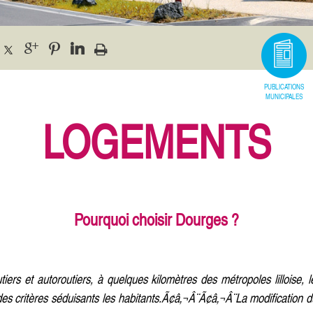
PUBLICATIONS
MUNICIPALES
LOGEMENTS
Pourquoi choisir Dourges ?
ers et autoroutiers, à quelques kilomètres des métropoles lilloise, le
des critères séduisants les habitants.Ã¢â‚¬Â¨Ã¢â‚¬Â¨La modification d