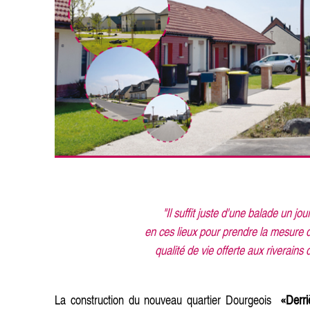
"Il suffit juste d'une balade un jour
en ces lieux pour prendre la mesure d
qualité de vie offerte aux riverains 
La construction du nouveau quartier Dourgeois
«Derri